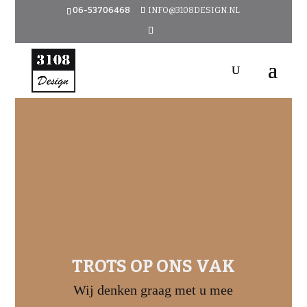
06-53706468
INFO@3108DESIGN.NL
TROTS OP ONS VAK
Wij denken graag met u mee